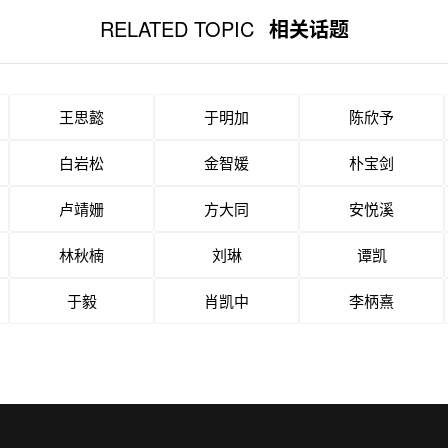
RELATED TOPIC
相关话题
王思懿
于明加
陈欣予
白岩松
金智媛
朴宝剑
卢靖姗
方大同
安悦溪
林秋楠
刘琳
谭凯
于毅
肖凯中
李柄熹