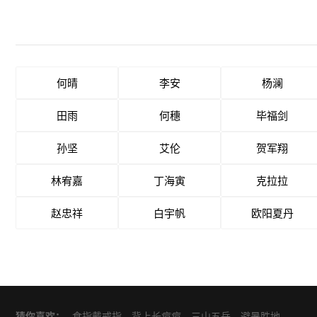
何晴
李安
杨澜
田雨
何穗
毕福剑
孙坚
艾伦
贺军翔
林宥嘉
丁海寅
克拉拉
赵忠祥
白宇帆
欧阳夏丹
猜你喜欢：
食指戴戒指
背上长痘痘
三山五岳
避暑胜地