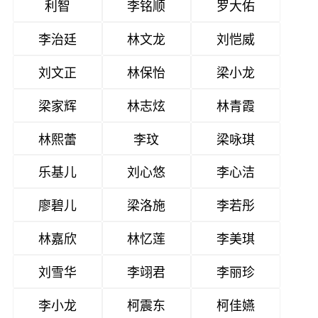
利智
李铭顺
罗大佑
李治廷
林文龙
刘恺威
刘文正
林保怡
梁小龙
梁家辉
林志炫
林青霞
林熙蕾
李玟
梁咏琪
乐基儿
刘心悠
李心洁
廖碧儿
梁洛施
李若彤
林嘉欣
林忆莲
李美琪
刘雪华
李翊君
李丽珍
李小龙
柯震东
柯佳嬿