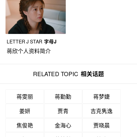
LETTER J STAR
字母J
蒋欣个人资料简介
RELATED TOPIC
相关话题
蒋雯丽
蒋勤勤
蒋梦婕
姜妍
贾青
吉克隽逸
焦俊艳
金海心
贾晓晨