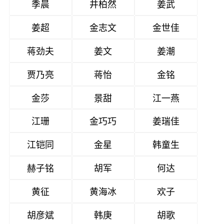
季晨
井柏然
姜武
姜超
金志文
金世佳
蒋劲夫
姜文
姜潮
贾乃亮
蒋怡
金铭
金莎
景甜
江一燕
江珊
金巧巧
姜瑞佳
江铠同
金星
韩童生
赫子铭
胡军
何达
黄征
黄海冰
欢子
胡彦斌
韩庚
胡歌