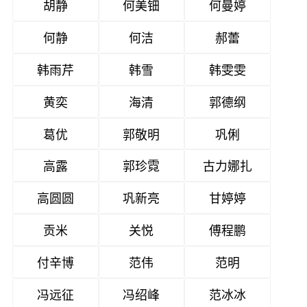
胡静
何美钿
何曼婷
何静
何洁
郝蕾
韩雨芹
韩雪
韩雯雯
黄奕
海清
郭德纲
葛优
郭敬明
巩俐
高露
郭珍霓
古力娜扎
高圆圆
巩新亮
甘婷婷
贡米
关悦
傅程鹏
付辛博
范伟
范明
冯远征
冯绍峰
范冰冰