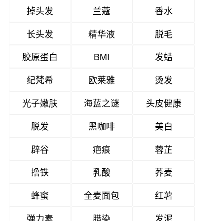
掉头发
兰蔻
香水
长头发
精华液
脱毛
胶原蛋白
BMI
发蜡
纪梵希
欧莱雅
烫发
光子嫩肤
海蓝之谜
头皮健康
脱发
黑咖啡
美白
辟谷
疤痕
蓉芷
撸铁
乳酸
荞麦
蜂蜜
全麦面包
红薯
弹力素
腊染
发泥