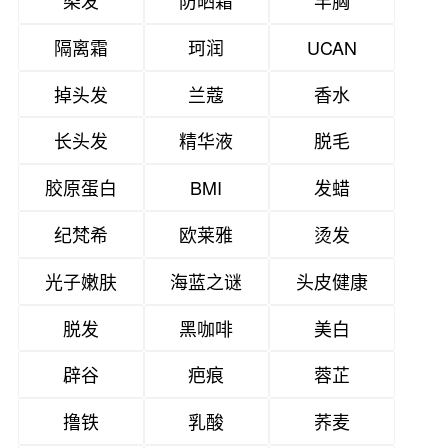
隔离霜
珂润
UCAN
掉头发
兰蔻
香水
长头发
精华液
脱毛
胶原蛋白
BMI
发蜡
纪梵希
欧莱雅
烫发
光子嫩肤
海蓝之谜
头皮健康
脱发
黑咖啡
美白
辟谷
疤痕
蓉芷
撸铁
乳酸
荞麦