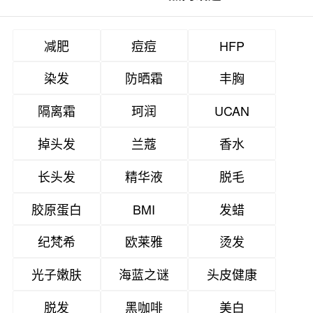
减肥
痘痘
HFP
染发
防晒霜
丰胸
隔离霜
珂润
UCAN
掉头发
兰蔻
香水
长头发
精华液
脱毛
胶原蛋白
BMI
发蜡
纪梵希
欧莱雅
烫发
光子嫩肤
海蓝之谜
头皮健康
脱发
黑咖啡
美白