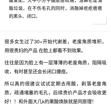
酸复配，大中小分子酸层层疏通，溶解老废油
脂垃圾，在不伤毛孔的同时，消融掉疙疙瘩瘩
的黑头、闭口。
很多女生过了30+开始代谢差，老废角质堆积，
用很贵妇的产品 在脸上都看不到效果。
往往是因为脸上有一层薄薄的老废角质，阻隔吸
收，有时甚至还会长闭口爆痘。
所以真的很建议试试定期去用酸，剥落老废角
质，疏通堵塞的毛孔，后续贵价产品才会吸收更
好！！和外面大几k的果酸焕肤就是同原理！