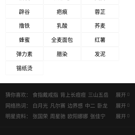
辟谷
疤痕
蓉芷
撸铁
乳酸
荞麦
蜂蜜
全麦面包
红薯
弹力素
腊染
发泥
锡纸烫
猜你喜欢：
食指戴戒指
背上长痘痘
三山五岳
展开
避暑胜地
网络热词：
白月光
凡尔赛
边界感
中二
卧龙
展开
凤雏
二次元
KPI
EMO
CP
BUG
明星资料：
张国荣
周星驰
欧阳娜娜
张佳宁
展开
8023
CRUSH
PTSD
普信男
多巴
赵丽颖
杨幂
杨紫
辛芷蕾
王丽坤