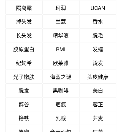
隔离霜
珂润
UCAN
掉头发
兰蔻
香水
长头发
精华液
脱毛
胶原蛋白
BMI
发蜡
纪梵希
欧莱雅
烫发
光子嫩肤
海蓝之谜
头皮健康
脱发
黑咖啡
美白
辟谷
疤痕
蓉芷
撸铁
乳酸
荞麦
蜂蜜
全麦面包
红薯