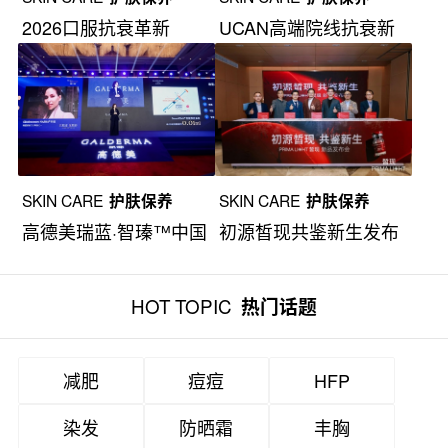
2026口服抗衰革新
UCAN高端院线抗衰新
注解
SKIN CARE
护肤保养
SKIN CARE
护肤保养
高德美瑞蓝·智瑧™中国
初源皙现共鉴新生发布
上市
会圆满举办
HOT TOPIC
热门话题
减肥
痘痘
HFP
染发
防晒霜
丰胸