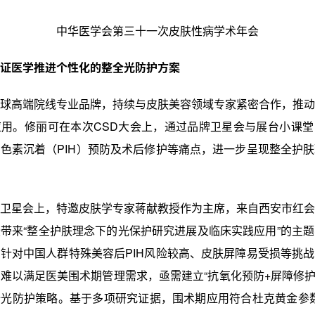
中华医学会第三十一次皮肤性病学术年会
证医学推进个性化的整全光防护方案
球高端院线专业品牌，持续与皮肤美容领域专家紧密合作，推动
用。修丽可在本次CSD大会上，通过品牌卫星会与展台小课堂
色素沉着（PIH）预防及术后修护等痛点，进一步呈现整全护
卫星会上，特邀皮肤学专家蒋献教授作为主席，来自西安市红会
带来“整全护肤理念下的光保护研究进展及临床实践应用”的主
针对中国人群特殊美容后PIH风险较高、皮肤屏障易受损等挑
难以满足医美围术期管理需求，亟需建立“抗氧化预防+屏障修护
光防护策略。基于多项研究证据，围术期应用符合杜克黄金参数