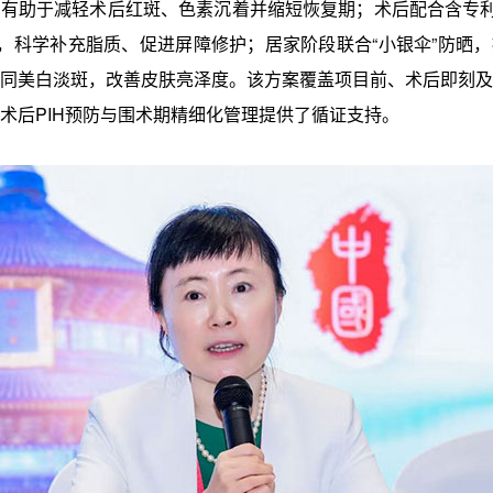
有助于减轻术后红斑、色素沉着并缩短恢复期；术后配合含专利
霜，科学补充脂质、促进屏障修护；居家阶段联合“小银伞”防晒
同美白淡斑，改善皮肤亮泽度。该方案覆盖项目前、术后即刻及
术后PIH预防与围术期精细化管理提供了循证支持。