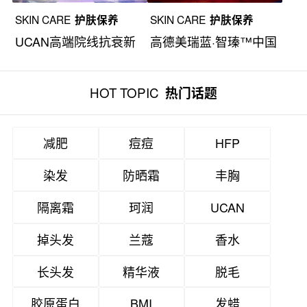
SKIN CARE
护肤保养
SKIN CARE
护肤保养
UCAN高端院线抗衰新
高德美瑞蓝·智瑧™中国
注解
上市
HOT TOPIC
热门话题
减肥
痘痘
HFP
染发
防晒霜
丰胸
隔离霜
珂润
UCAN
掉头发
兰蔻
香水
长头发
精华液
脱毛
胶原蛋白
BMI
发蜡