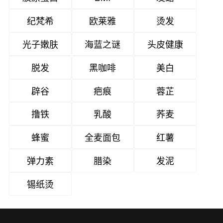
纪梵希
欧莱雅
烫发
光子嫩肤
海蓝之谜
头皮健康
脱发
黑咖啡
美白
辟谷
疤痕
蓉芷
撸铁
乳酸
荞麦
蜂蜜
全麦面包
红薯
弹力素
腊染
发泥
锡纸烫