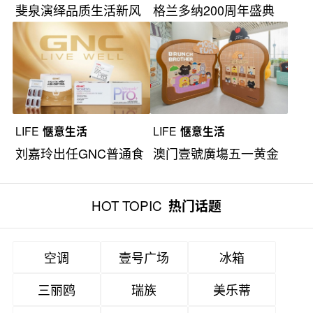
斐泉演绎品质生活新风
格兰多纳200周年盛典
尚
“1968传奇”
LIFE
惬意生活
LIFE
惬意生活
刘嘉玲出任GNC普通食
澳门壹號廣塲五一黄金
品代言人
周惊喜绽放
HOT TOPIC
热门话题
空调
壹号广场
冰箱
三丽鸥
瑞族
美乐蒂