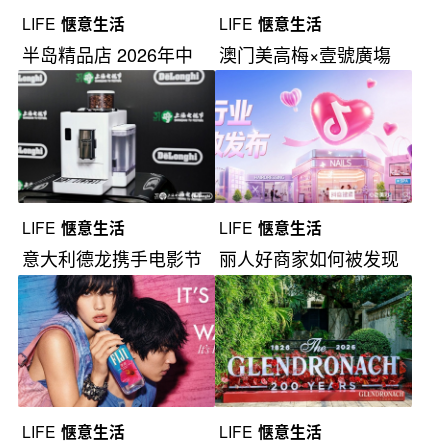
LIFE
惬意生活
LIFE
惬意生活
半岛精品店 2026年中
澳门美高梅×壹號廣塲
秋系列
尊享夏日礼遇
LIFE
惬意生活
LIFE
惬意生活
意大利德龙携手电影节
丽人好商家如何被发现
&电视节
LIFE
惬意生活
LIFE
惬意生活