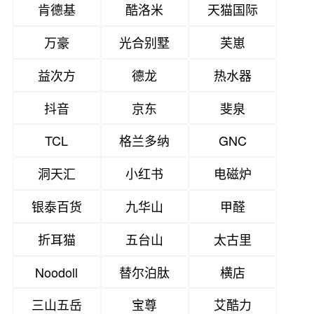
肯德基
酷洛米
天猫国际
万豪
光合别墅
芙崽
益次方
德龙
热水器
抖音
京东
斐泉
TCL
格兰多纳
GNC
洞天汇
小红书
电磁炉
银泰百货
九华山
甲醛
折耳猫
五台山
太古里
Noodoll
替尔泊肽
横店
三山五岳
宝尊
艾酷力