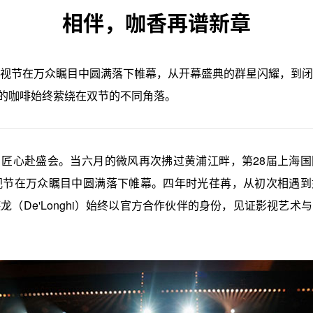
相伴，咖香再谱新章
海电视节在万众瞩目中圆满落下帷幕，从开幕盛典的群星闪耀，到
的咖啡始终萦绕在双节的不同角落。
匠心赴盛会。当六月的微风再次拂过黄浦江畔，第28届上海国
视节在万众瞩目中圆满落下帷幕。四年时光荏苒，从初次相遇到
龙（De'Longhi）始终以官方合作伙伴的身份，见证影视艺术