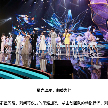
星光璀璨，咖香为伴
群星闪耀，到闭幕仪式的荣耀加冕，从主创团队的畅谈抒怀，到