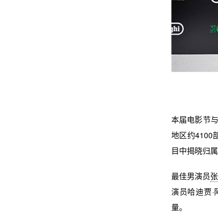
本届电影节与
地区约410
目中揭晓归属
最佳男演员
张
演员哈迪贾
量。