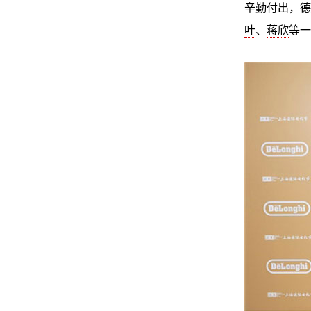
辛勤付出，德
叶
、
蒋欣
等一