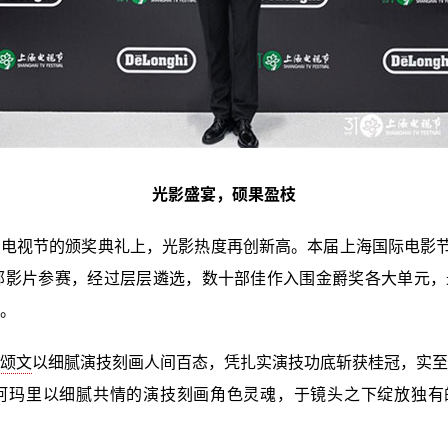
光影盛宴，硕果盈枝
电视节的颁奖典礼上，光影热度再创新高。本届上海国际电影节
0部影片参赛，经过层层遴选，数十部佳作入围金爵奖各大单元
。
颂文
以细腻演技刻画人间百态，凭扎实演技功底斩获桂冠，实至
·阿玛里以细腻共情的演技刻画角色灵魂，于镜头之下绽放独有