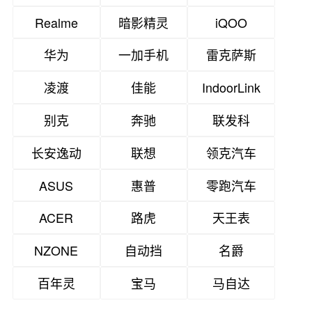
Realme
暗影精灵
iQOO
华为
一加手机
雷克萨斯
凌渡
佳能
IndoorLink
别克
奔驰
联发科
长安逸动
联想
领克汽车
ASUS
惠普
零跑汽车
ACER
路虎
天王表
NZONE
自动挡
名爵
百年灵
宝马
马自达