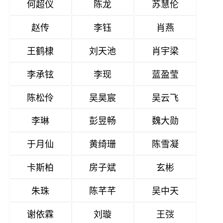
何超仪
陈龙
苏慧伦
赵传
李钰
肖燕
王鹤棣
刘天池
肖宇梁
李承铉
李现
蓝盈莹
陈松伶
吴昊宸
吴云飞
李琳
彭昱畅
魏大勋
于月仙
黄绮珊
陈雪凝
卡斯柏
房子斌
玄彬
朱珠
陈芊芊
吴中天
谢依霖
刘璇
王弢