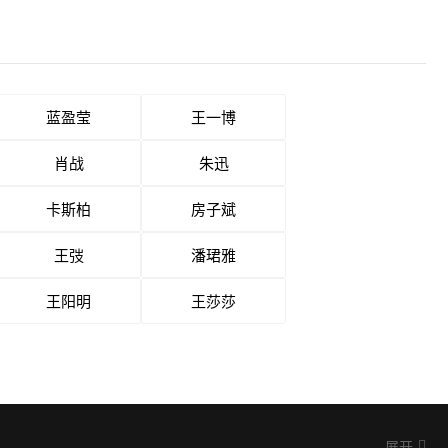
蓝盈莹
王一博
肖战
朱迅
卡斯柏
房子斌
王弢
潘珺雅
王阳明
王莎莎
展开