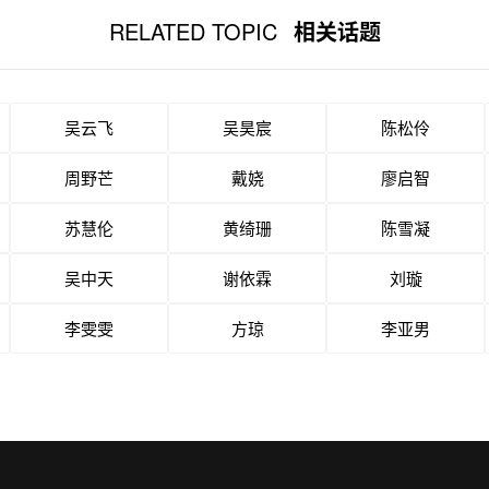
RELATED TOPIC
相关话题
吴云飞
吴昊宸
陈松伶
周野芒
戴娆
廖启智
苏慧伦
黄绮珊
陈雪凝
吴中天
谢依霖
刘璇
李雯雯
方琼
李亚男