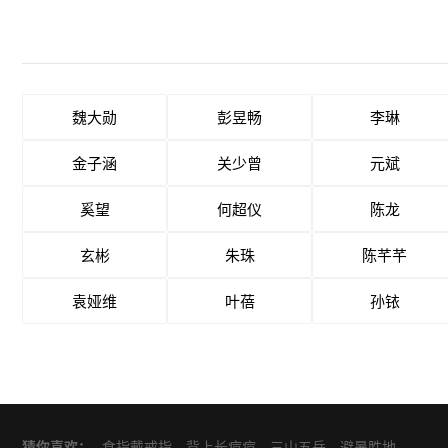
魏大勋
彭昱畅
李琳
金子涵
关少曾
元斌
奚望
何超仪
陈龙
玄彬
朱珠
陈芊芊
袁娅维
叶蓓
孙铱
猜你喜欢：
食指戴戒指
背上长痘痘
三山五岳
避暑胜地