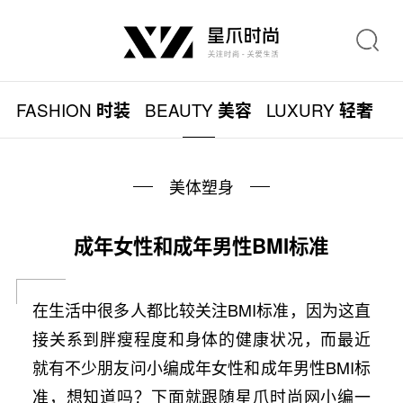
FASHION
BEAUTY
LUXURY
L
时装
美容
轻奢
美体塑身
成年女性和成年男性BMI标准
在生活中很多人都比较关注BMI标准，因为这直
接关系到胖瘦程度和身体的健康状况，而最近
就有不少朋友问小编成年女性和成年男性BMI标
准，想知道吗？下面就跟随星爪时尚网小编一