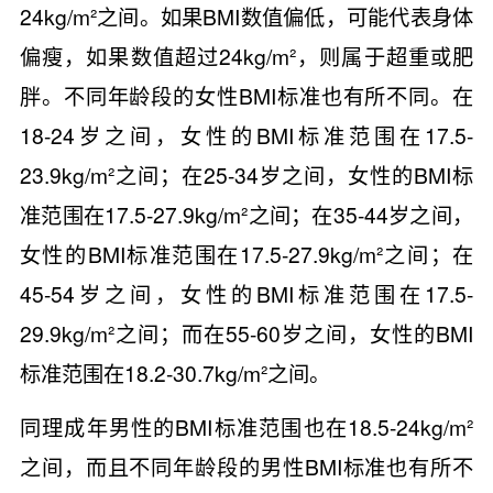
24kg/m²之间。如果BMI数值偏低，可能代表身体
偏瘦，如果数值超过24kg/m²，则属于超重或肥
胖。不同年龄段的女性BMI标准也有所不同。在
18-24岁之间，女性的BMI标准范围在17.5-
23.9kg/m²之间；在25-34岁之间，女性的BMI标
准范围在17.5-27.9kg/m²之间；在35-44岁之间，
女性的BMI标准范围在17.5-27.9kg/m²之间；在
45-54岁之间，女性的BMI标准范围在17.5-
29.9kg/m²之间；而在55-60岁之间，女性的BMI
标准范围在18.2-30.7kg/m²之间。
同理成年男性的BMI标准范围也在18.5-24kg/m²
之间，而且不同年龄段的男性BMI标准也有所不