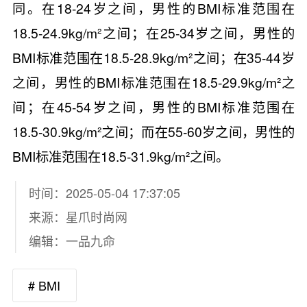
同。在18-24岁之间，男性的BMI标准范围在
18.5-24.9kg/m²之间；在25-34岁之间，男性的
BMI标准范围在18.5-28.9kg/m²之间；在35-44岁
之间，男性的BMI标准范围在18.5-29.9kg/m²之
间；在45-54岁之间，男性的BMI标准范围在
18.5-30.9kg/m²之间；而在55-60岁之间，男性的
BMI标准范围在18.5-31.9kg/m²之间。
时间：2025-05-04 17:37:05
来源：
星爪时尚网
编辑：一品九命
# BMI