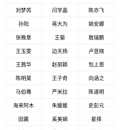
刘梦芮
闫学晶
陈亦飞
孙阳
蒋大为
姚安娜
张晚意
王菊
敖瑞鹏
王玉雯
边天扬
卢昱晓
王茜华
赵丽颖
包上恩
陈明昊
王子奇
向涵之
马伯骞
严米拉
陈道明
海来阿木
朱媛媛
史彭元
田震
奚美娟
星择