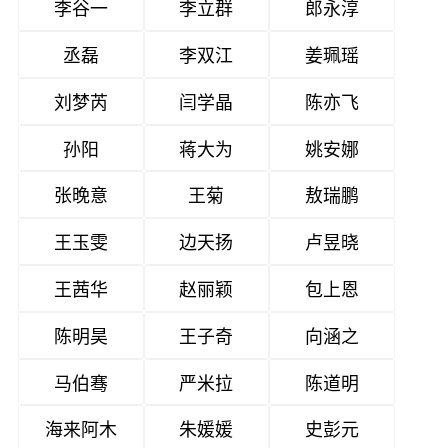
李谷一
李立群
郎永淳
丞磊
李双江
姜珮瑶
刘梦芮
闫学晶
陈亦飞
孙阳
蒋大为
姚安娜
张晚意
王菊
敖瑞鹏
王玉雯
边天扬
卢昱晓
王茜华
赵丽颖
包上恩
陈明昊
王子奇
向涵之
马伯骞
严米拉
陈道明
海来阿木
朱媛媛
史彭元