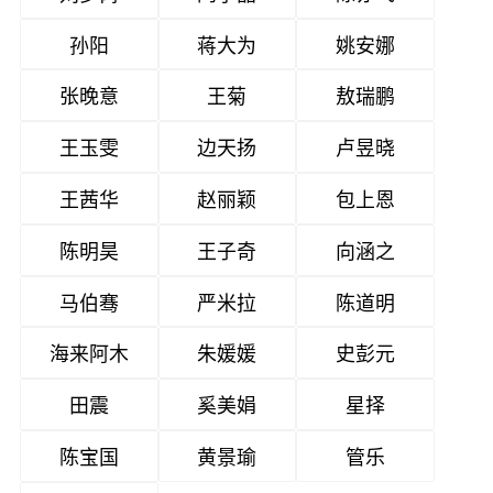
孙阳
蒋大为
姚安娜
张晚意
王菊
敖瑞鹏
王玉雯
边天扬
卢昱晓
王茜华
赵丽颖
包上恩
陈明昊
王子奇
向涵之
马伯骞
严米拉
陈道明
海来阿木
朱媛媛
史彭元
田震
奚美娟
星择
陈宝国
黄景瑜
管乐