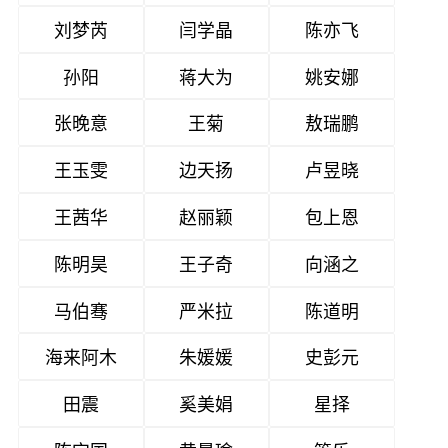
刘梦芮
闫学晶
陈亦飞
孙阳
蒋大为
姚安娜
张晚意
王菊
敖瑞鹏
王玉雯
边天扬
卢昱晓
王茜华
赵丽颖
包上恩
陈明昊
王子奇
向涵之
马伯骞
严米拉
陈道明
海来阿木
朱媛媛
史彭元
田震
奚美娟
星择