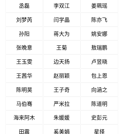
丞磊
李双江
姜珮瑶
刘梦芮
闫学晶
陈亦飞
孙阳
蒋大为
姚安娜
张晚意
王菊
敖瑞鹏
王玉雯
边天扬
卢昱晓
王茜华
赵丽颖
包上恩
陈明昊
王子奇
向涵之
马伯骞
严米拉
陈道明
海来阿木
朱媛媛
史彭元
田震
奚美娟
星择