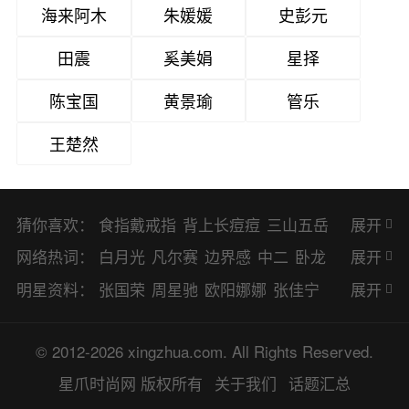
海来阿木
朱媛媛
史彭元
田震
奚美娟
星择
陈宝国
黄景瑜
管乐
王楚然
猜你喜欢：
食指戴戒指
背上长痘痘
三山五岳
展开
避暑胜地
网络热词：
白月光
凡尔赛
边界感
中二
卧龙
展开
凤雏
二次元
KPI
EMO
CP
BUG
明星资料：
张国荣
周星驰
欧阳娜娜
张佳宁
展开
8023
CRUSH
PTSD
普信男
多巴
赵丽颖
杨幂
杨紫
辛芷蕾
王丽坤
© 2012-2026 xingzhua.com. All Rights Reserved.
胺
SP
OC
HOLD
OEM
BP
猎奇
谭松韵
唐嫣
童瑶
宋茜
孙俪
倪
星爪时尚网
版权所有
关于我们
话题汇总
佛系
喜当爹
可盐可甜
对食
麻瓜
妮
林更新
刘亦菲
柳岩
李小冉