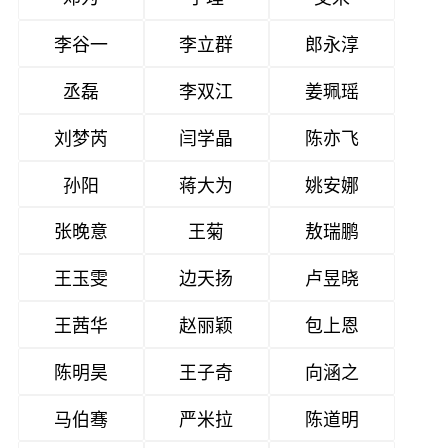
李谷一
李立群
郎永淳
丞磊
李双江
姜珮瑶
刘梦芮
闫学晶
陈亦飞
孙阳
蒋大为
姚安娜
张晚意
王菊
敖瑞鹏
王玉雯
边天扬
卢昱晓
王茜华
赵丽颖
包上恩
陈明昊
王子奇
向涵之
马伯骞
严米拉
陈道明