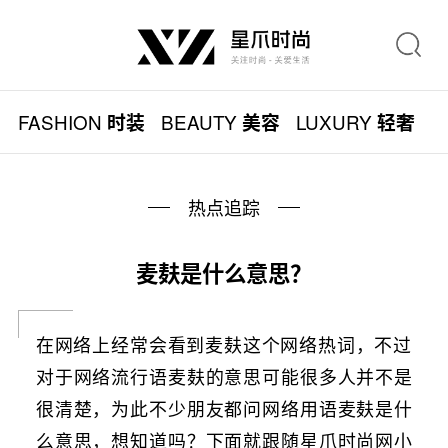
FASHION
BEAUTY
LUXURY
L
时装
美容
轻奢
热点追踪
麦麸是什么意思？
在网络上经常会看到麦麸这个网络热词，不过
对于网络流行语麦麸的意思可能很多人并不是
很清楚，为此不少朋友都问网络用语麦麸是什
么意思，想知道吗？下面就跟随星爪时尚网小