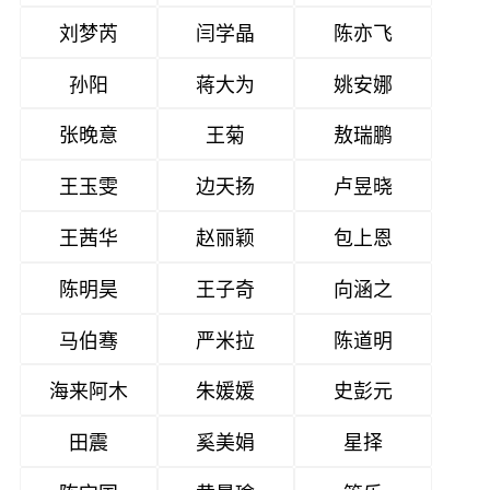
刘梦芮
闫学晶
陈亦飞
孙阳
蒋大为
姚安娜
张晚意
王菊
敖瑞鹏
王玉雯
边天扬
卢昱晓
王茜华
赵丽颖
包上恩
陈明昊
王子奇
向涵之
马伯骞
严米拉
陈道明
海来阿木
朱媛媛
史彭元
田震
奚美娟
星择