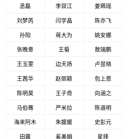
丞磊
李双江
姜珮瑶
刘梦芮
闫学晶
陈亦飞
孙阳
蒋大为
姚安娜
张晚意
王菊
敖瑞鹏
王玉雯
边天扬
卢昱晓
王茜华
赵丽颖
包上恩
陈明昊
王子奇
向涵之
马伯骞
严米拉
陈道明
海来阿木
朱媛媛
史彭元
田震
奚美娟
星择