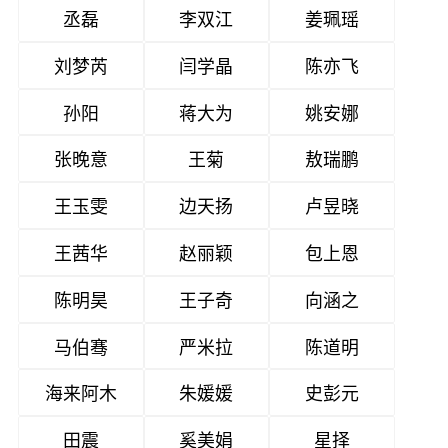
丞磊
李双江
姜珮瑶
刘梦芮
闫学晶
陈亦飞
孙阳
蒋大为
姚安娜
张晚意
王菊
敖瑞鹏
王玉雯
边天扬
卢昱晓
王茜华
赵丽颖
包上恩
陈明昊
王子奇
向涵之
马伯骞
严米拉
陈道明
海来阿木
朱媛媛
史彭元
田震
奚美娟
星择