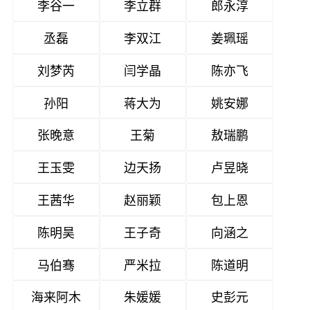
李谷一
李立群
郎永淳
丞磊
李双江
姜珮瑶
刘梦芮
闫学晶
陈亦飞
孙阳
蒋大为
姚安娜
张晚意
王菊
敖瑞鹏
王玉雯
边天扬
卢昱晓
王茜华
赵丽颖
包上恩
陈明昊
王子奇
向涵之
马伯骞
严米拉
陈道明
海来阿木
朱媛媛
史彭元