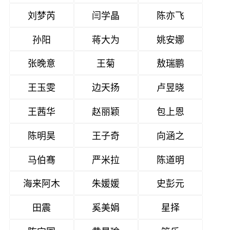
刘梦芮
闫学晶
陈亦飞
孙阳
蒋大为
姚安娜
张晚意
王菊
敖瑞鹏
王玉雯
边天扬
卢昱晓
王茜华
赵丽颖
包上恩
陈明昊
王子奇
向涵之
马伯骞
严米拉
陈道明
海来阿木
朱媛媛
史彭元
田震
奚美娟
星择