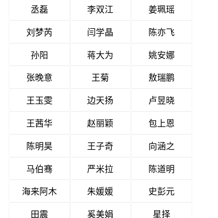
丞磊
李双江
姜珮瑶
刘梦芮
闫学晶
陈亦飞
孙阳
蒋大为
姚安娜
张晚意
王菊
敖瑞鹏
王玉雯
边天扬
卢昱晓
王茜华
赵丽颖
包上恩
陈明昊
王子奇
向涵之
马伯骞
严米拉
陈道明
海来阿木
朱媛媛
史彭元
田震
奚美娟
星择