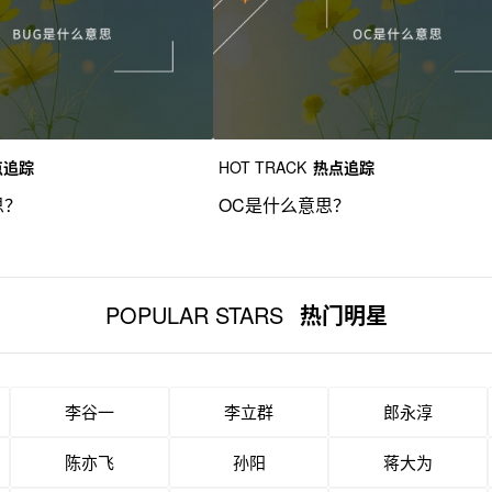
点追踪
HOT TRACK
热点追踪
思？
OC是什么意思？
POPULAR STARS
热门明星
李谷一
李立群
郎永淳
陈亦飞
孙阳
蒋大为