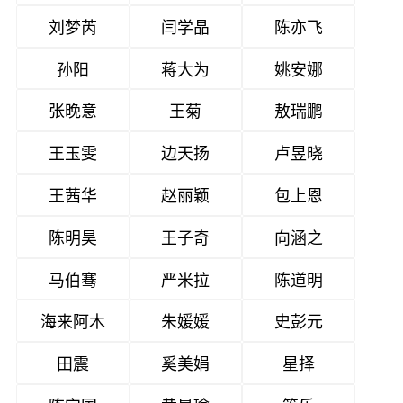
刘梦芮
闫学晶
陈亦飞
孙阳
蒋大为
姚安娜
张晚意
王菊
敖瑞鹏
王玉雯
边天扬
卢昱晓
王茜华
赵丽颖
包上恩
陈明昊
王子奇
向涵之
马伯骞
严米拉
陈道明
海来阿木
朱媛媛
史彭元
田震
奚美娟
星择