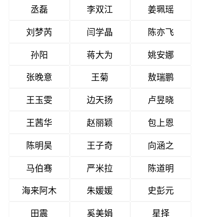
丞磊
李双江
姜珮瑶
刘梦芮
闫学晶
陈亦飞
孙阳
蒋大为
姚安娜
张晚意
王菊
敖瑞鹏
王玉雯
边天扬
卢昱晓
王茜华
赵丽颖
包上恩
陈明昊
王子奇
向涵之
马伯骞
严米拉
陈道明
海来阿木
朱媛媛
史彭元
田震
奚美娟
星择