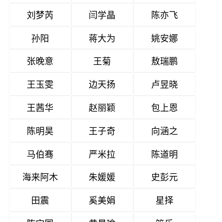
刘梦芮
闫学晶
陈亦飞
孙阳
蒋大为
姚安娜
张晚意
王菊
敖瑞鹏
王玉雯
边天扬
卢昱晓
王茜华
赵丽颖
包上恩
陈明昊
王子奇
向涵之
马伯骞
严米拉
陈道明
海来阿木
朱媛媛
史彭元
田震
奚美娟
星择