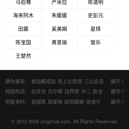
马伯骞
严米拉
陈道明
海来阿木
朱媛媛
史彭元
田震
奚美娟
星择
陈宝国
黄景瑜
管乐
王楚然
猜你喜欢：
食指戴戒指
背上长痘痘
三山五岳
展开
避暑胜地
网络热词：
白月光
凡尔赛
边界感
中二
卧龙
展开
凤雏
二次元
KPI
EMO
CP
BUG
明星资料：
张国荣
周星驰
欧阳娜娜
张佳宁
展开
8023
CRUSH
PTSD
普信男
多巴
赵丽颖
杨幂
杨紫
辛芷蕾
王丽坤
© 2012-2026 xingzhua.com. All Rights Reserved.
胺
SP
OC
HOLD
OEM
BP
猎奇
谭松韵
唐嫣
童瑶
宋茜
孙俪
倪