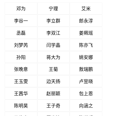
邓为
宁理
艾米
李谷一
李立群
郎永淳
丞磊
李双江
姜珮瑶
刘梦芮
闫学晶
陈亦飞
孙阳
蒋大为
姚安娜
张晚意
王菊
敖瑞鹏
王玉雯
边天扬
卢昱晓
王茜华
赵丽颖
包上恩
陈明昊
王子奇
向涵之