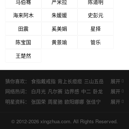
马伯骞
严米拉
陈道明
海来阿木
朱媛媛
史彭元
田震
奚美娟
星择
陈宝国
黄景瑜
管乐
王楚然
猜你喜欢：
食指戴戒指
背上长痘痘
三山五岳
展开
避暑胜地
网络热词：
白月光
凡尔赛
边界感
中二
卧龙
展开
凤雏
二次元
KPI
EMO
CP
BUG
明星资料：
张国荣
周星驰
欧阳娜娜
张佳宁
展开
8023
CRUSH
PTSD
普信男
多巴
赵丽颖
杨幂
杨紫
辛芷蕾
王丽坤
© 2012-2026 xingzhua.com. All Rights Reserved.
胺
SP
OC
HOLD
OEM
BP
猎奇
谭松韵
唐嫣
童瑶
宋茜
孙俪
倪