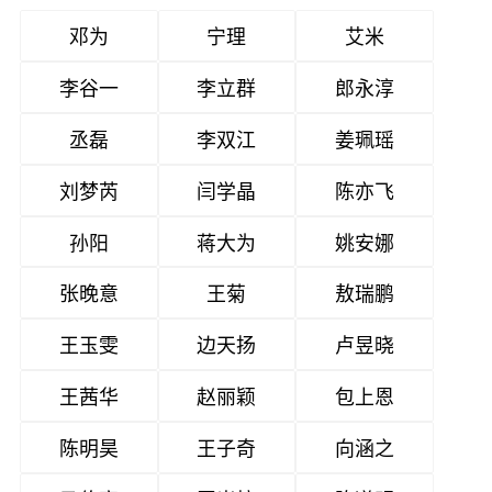
邓为
宁理
艾米
李谷一
李立群
郎永淳
丞磊
李双江
姜珮瑶
刘梦芮
闫学晶
陈亦飞
孙阳
蒋大为
姚安娜
张晚意
王菊
敖瑞鹏
王玉雯
边天扬
卢昱晓
王茜华
赵丽颖
包上恩
陈明昊
王子奇
向涵之