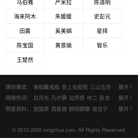
马伯骞
严米拉
陈道明
海来阿木
朱媛媛
史彭元
田震
奚美娟
星择
陈宝国
黄景瑜
管乐
王楚然
猜你喜欢：
食指戴戒指
背上长痘痘
三山五岳
展开
避暑胜地
网络热词：
白月光
凡尔赛
边界感
中二
卧龙
展开
凤雏
二次元
KPI
EMO
CP
BUG
明星资料：
张国荣
周星驰
欧阳娜娜
张佳宁
展开
8023
CRUSH
PTSD
普信男
多巴
赵丽颖
杨幂
杨紫
辛芷蕾
王丽坤
© 2012-2026 xingzhua.com. All Rights Reserved.
胺
SP
OC
HOLD
OEM
BP
猎奇
谭松韵
唐嫣
童瑶
宋茜
孙俪
倪