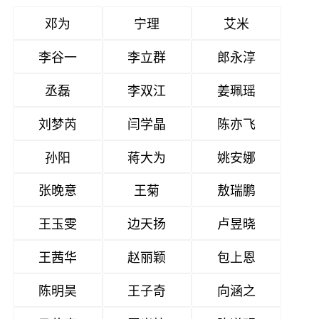
邓为
宁理
艾米
李谷一
李立群
郎永淳
丞磊
李双江
姜珮瑶
刘梦芮
闫学晶
陈亦飞
孙阳
蒋大为
姚安娜
张晚意
王菊
敖瑞鹏
王玉雯
边天扬
卢昱晓
王茜华
赵丽颖
包上恩
陈明昊
王子奇
向涵之