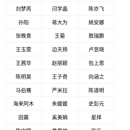
刘梦芮
闫学晶
陈亦飞
孙阳
蒋大为
姚安娜
张晚意
王菊
敖瑞鹏
王玉雯
边天扬
卢昱晓
王茜华
赵丽颖
包上恩
陈明昊
王子奇
向涵之
马伯骞
严米拉
陈道明
海来阿木
朱媛媛
史彭元
田震
奚美娟
星择