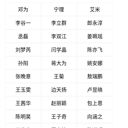
邓为
宁理
艾米
李谷一
李立群
郎永淳
丞磊
李双江
姜珮瑶
刘梦芮
闫学晶
陈亦飞
孙阳
蒋大为
姚安娜
张晚意
王菊
敖瑞鹏
王玉雯
边天扬
卢昱晓
王茜华
赵丽颖
包上恩
陈明昊
王子奇
向涵之