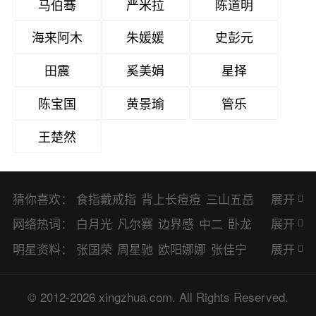
马伯骞
严米拉
陈道明
海来阿木
朱媛媛
史彭元
田震
奚美娟
星择
陈宝国
黄景瑜
管乐
王楚然
猜你喜欢：
食指戴戒指
背上长痘痘
三山五岳
展开
避暑胜地
网络热词：
白月光
凡尔赛
边界感
中二
卧龙
展开
凤雏
二次元
KPI
EMO
CP
BUG
明星资料：
张国荣
周星驰
欧阳娜娜
张佳宁
展开
8023
CRUSH
PTSD
普信男
多巴
赵丽颖
杨幂
杨紫
辛芷蕾
王丽坤
© 2012-2026 xingzhua.com. All Rights Reserved.
胺
SP
OC
HOLD
OEM
BP
猎奇
谭松韵
唐嫣
童瑶
宋茜
孙俪
倪