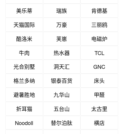
美乐蒂
瑞族
肯德基
天猫国际
万豪
三丽鸥
酷洛米
芙崽
电磁炉
牛肉
热水器
TCL
光合别墅
洞天汇
GNC
格兰多纳
银泰百货
床头
避暑胜地
九华山
甲醛
折耳猫
五台山
太古里
Noodoll
替尔泊肽
横店