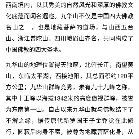
西南境内，以其秀美的自然风光和深厚的佛教文
化底蕴而闻名遐迩。九华山不仅是中国四大佛教
名山之一，也是地藏菩萨的道场，与山西五台
山、浙江普陀山、四川峨眉山齐名，共同构成了
中国佛教的四大圣地。
九华山的地理位置得天独厚，北俯长江，南望黄
山，东临太平湖，西接池阳，其总面积约120平
方公里；九华山群峰竞秀，素有九十九峰之称，
其中十王峰以海拔1342米的高度傲视群峰，被誉
为东南第一山。自古以来九华山就与佛教结下了
不解之缘，据传唐代新罗国王子金乔觉在此修
行，圆寂后肉身不腐，被尊为地藏菩萨化身，从