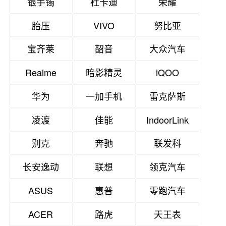
银手镯
杜卡迪
荣耀
胎压
VIVO
努比亚
宝齐莱
韶音
大众汽车
Realme
暗影精灵
iQOO
华为
一加手机
雷克萨斯
凌渡
佳能
IndoorLink
别克
奔驰
联发科
长安逸动
联想
领克汽车
ASUS
惠普
零跑汽车
ACER
路虎
天王表