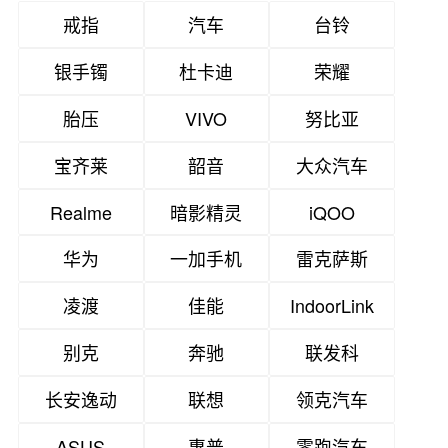
戒指
汽车
台铃
银手镯
杜卡迪
荣耀
胎压
VIVO
努比亚
宝齐莱
韶音
大众汽车
Realme
暗影精灵
iQOO
华为
一加手机
雷克萨斯
凌渡
佳能
IndoorLink
别克
奔驰
联发科
长安逸动
联想
领克汽车
ASUS
惠普
零跑汽车