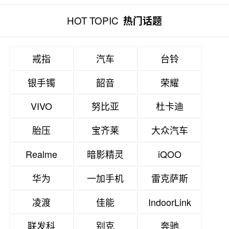
HOT TOPIC
热门话题
戒指
汽车
台铃
银手镯
韶音
荣耀
VIVO
努比亚
杜卡迪
胎压
宝齐莱
大众汽车
Realme
暗影精灵
iQOO
华为
一加手机
雷克萨斯
凌渡
佳能
IndoorLink
联发科
别克
奔驰