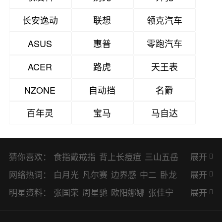
长安逸动
联想
领克汽车
ASUS
惠普
零跑汽车
ACER
路虎
天王表
NZONE
自动挡
名爵
百年灵
宝马
马自达
猜你喜欢：
食指戴戒指
背上长痘痘
三山五岳
展开
避暑胜地
网络热词：
白月光
凡尔赛
边界感
中二
卧龙
展开
凤雏
二次元
KPI
EMO
CP
BUG
明星资料：
张国荣
周星驰
欧阳娜娜
张佳宁
展开
8023
CRUSH
PTSD
普信男
多巴
赵丽颖
杨幂
杨紫
辛芷蕾
王丽坤