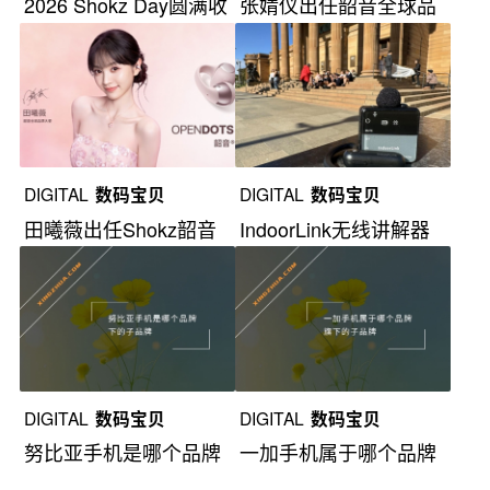
2026 Shokz Day圆满收
张婧仪出任韶音全球品
官
牌大使
DIGITAL
数码宝贝
DIGITAL
数码宝贝
田曦薇出任Shokz韶音
IndoorLink无线讲解器
全球品牌大使
亮相MWC
DIGITAL
数码宝贝
DIGITAL
数码宝贝
努比亚手机是哪个品牌
一加手机属于哪个品牌
下的子品牌？
旗下的子品牌？