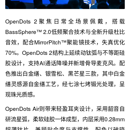
OpenDots 2聚焦日常全场景佩戴，搭载
BassSphere™ 2.0低频聚合技术与全新升级杜比
音效，配合MirrorPitch™聚能镜技术，失真优化
70%。OpenDots 2结构上延续动钛弧与不等距硅
胶设计，支持AI通话降噪并新增骨导麦克风。配
色推出白金缮、银雪松、黑芒星三款，其中白金
缮灵感源自金缮工艺，经七涂七烤锻光处理，呈
现珠光质感。
OpenDots Air则带来轻盈耳夹设计，采用韶音自
研流星弧，柔软硅胶一体成型，内层采用0.28mm
超薄钛片，兼顾贴合度与支撑性。配色以破晓