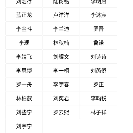
刘浩存
陆树铭
李明启
蓝正龙
卢洋洋
李沐宸
李金斗
李兰迪
罗晋
李现
林秋楠
鲁诺
李靖飞
刘耀文
刘诗诗
李思博
李一桐
刘芮侨
罗一舟
李宇春
罗正
林柏叡
刘奕君
李昀锐
刘些宁
罗云熙
林子祥
刘宇宁