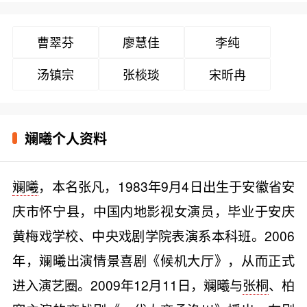
曹翠芬
廖慧佳
李纯
汤镇宗
张棪琰
宋昕冉
斓曦个人资料
斓曦
，本名张凡，1983年9月4日出生于安徽省安
庆市怀宁县，中国内地影视女演员，毕业于安庆
黄梅戏学校、中央戏剧学院表演系本科班。2006
年，斓曦出演情景喜剧《候机大厅》，从而正式
进入演艺圈。2009年12月11日，斓曦与
张桐
、柏