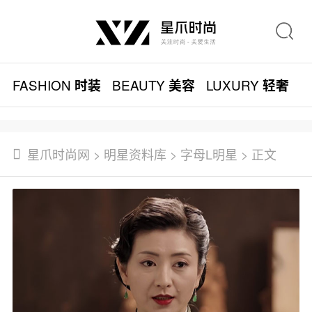
FASHION
BEAUTY
LUXURY
L
时装
美容
轻奢
星爪时尚网
>
明星资料库
>
字母L明星
> 正文