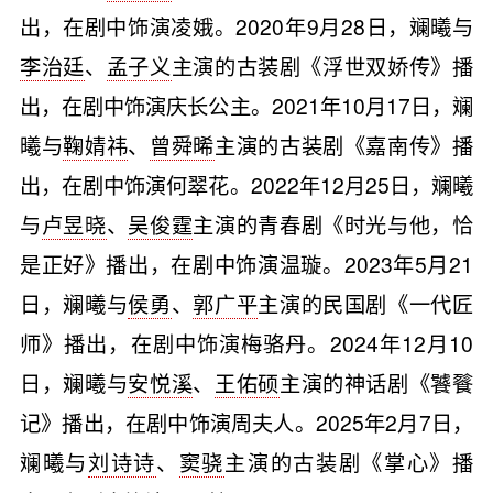
出，在剧中饰演凌娥。2020年9月28日，斓曦与
李治廷
、
孟子义
主演的古装剧《浮世双娇传》播
出，在剧中饰演庆长公主。2021年10月17日，斓
曦与
鞠婧祎
、
曾舜晞
主演的古装剧《嘉南传》播
出，在剧中饰演何翠花。2022年12月25日，斓曦
与
卢昱晓
、
吴俊霆
主演的青春剧《时光与他，恰
是正好》播出，在剧中饰演温璇。2023年5月21
日，斓曦与
侯勇
、
郭广平
主演的民国剧《一代匠
师》播出，在剧中饰演梅骆丹。2024年12月10
日，斓曦与
安悦溪
、
王佑硕
主演的神话剧《饕餮
记》播出，在剧中饰演周夫人。2025年2月7日，
斓曦与
刘诗诗
、
窦骁
主演的古装剧《掌心》播