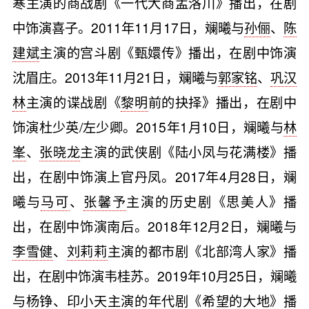
寒主演的商战剧《一代大商孟洛川》播出，在剧
中饰演喜子。2011年11月17日，斓曦与
孙俪
、
陈
建斌
主演的宫斗剧《甄嬛传》播出，在剧中饰演
沈眉庄。2013年11月21日，斓曦与
郭家铭
、
巩汉
林
主演的谍战剧《
黎明
前的抉择》播出，在剧中
饰演杜少英/左少卿。2015年1月10日，斓曦与
林
峯
、
张晓龙
主演的武侠剧《陆小凤与花满楼》播
出，在剧中饰演上官丹凤。2017年4月28日，斓
曦与
马可
、
张馨予
主演的历史剧《思美人》播
出，在剧中饰演南后。2018年12月2日，斓曦与
李雪健
、
刘莉莉
主演的都市剧《北部湾人家》播
出，在剧中饰演韦桂苏。2019年10月25日，斓曦
与杨铮、
印小天
主演的年代剧《希望的大地》播