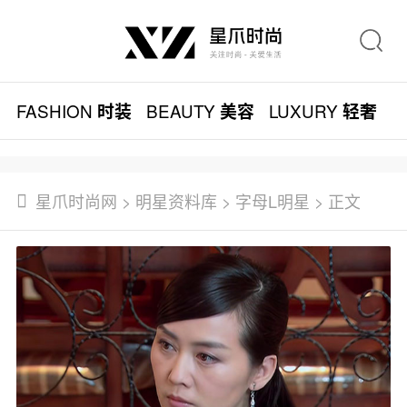
FASHION
BEAUTY
LUXURY
L
时装
美容
轻奢
星爪时尚网
>
明星资料库
>
字母L明星
> 正文