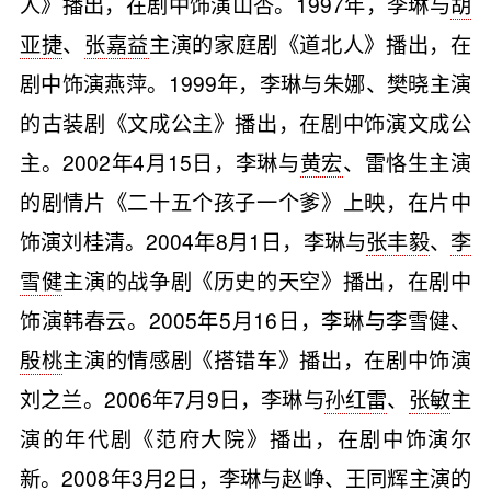
人》播出，在剧中饰演山杏。1997年，李琳与
胡
亚捷
、
张嘉益
主演的家庭剧《道北人》播出，在
剧中饰演燕萍。1999年，李琳与朱娜、樊晓主演
的古装剧《文成公主》播出，在剧中饰演文成公
主。2002年4月15日，李琳与
黄宏
、雷恪生主演
的剧情片《二十五个孩子一个爹》上映，在片中
饰演刘桂清。2004年8月1日，李琳与
张丰毅
、
李
雪健
主演的战争剧《历史的天空》播出，在剧中
饰演韩春云。2005年5月16日，李琳与李雪健、
殷桃
主演的情感剧《搭错车》播出，在剧中饰演
刘之兰。2006年7月9日，李琳与
孙红雷
、
张敏
主
演的年代剧《范府大院》播出，在剧中饰演尔
新。2008年3月2日，李琳与
赵峥
、
王同辉
主演的