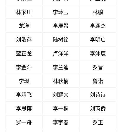
林家川
李玲玉
林鹏
龙洋
李庚希
李连杰
刘浩存
陆树铭
李明启
蓝正龙
卢洋洋
李沐宸
李金斗
李兰迪
罗晋
李现
林秋楠
鲁诺
李靖飞
刘耀文
刘诗诗
李思博
李一桐
刘芮侨
罗一舟
李宇春
罗正