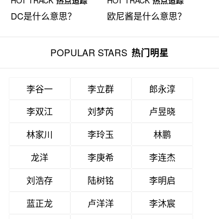
HOT TRACK
热点追踪
HOT TRACK
热点追踪
DC是什么意思？
欧尼酱是什么意思？
POPULAR STARS
热门明星
李谷一
李立群
郎永淳
李双江
刘梦芮
卢昱晓
林家川
李玲玉
林鹏
龙洋
李庚希
李连杰
刘浩存
陆树铭
李明启
蓝正龙
卢洋洋
李沐宸