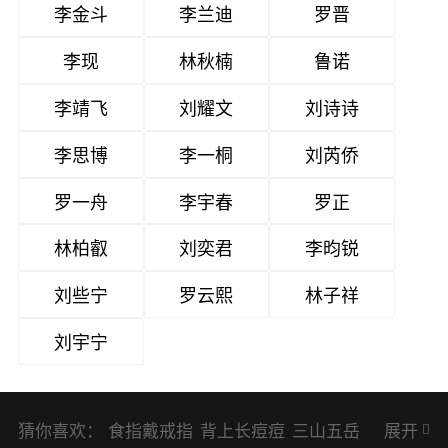
李金斗
李兰迪
罗晋
李现
林秋楠
鲁诺
李靖飞
刘耀文
刘诗诗
李思博
李一桐
刘芮侨
罗一舟
李宇春
罗正
林柏叡
刘奕君
李昀锐
刘些宁
罗云熙
林子祥
刘宇宁
猜你喜欢：
食指戴戒指
背上长痘痘
三山五岳
展开