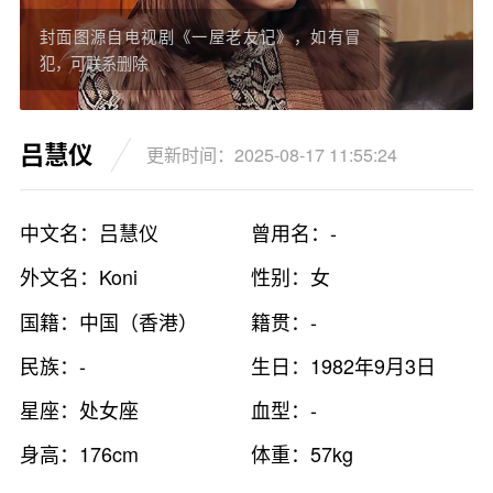
封面图源自电视剧《一屋老友记》，如有冒
犯，可联系删除
吕慧仪
更新时间：2025-08-17 11:55:24
中文名：吕慧仪
曾用名：-
外文名：Koni
性别：女
国籍：中国（香港）
籍贯：-
民族：-
生日：1982年9月3日
星座：处女座
血型：-
身高：176cm
体重：57kg