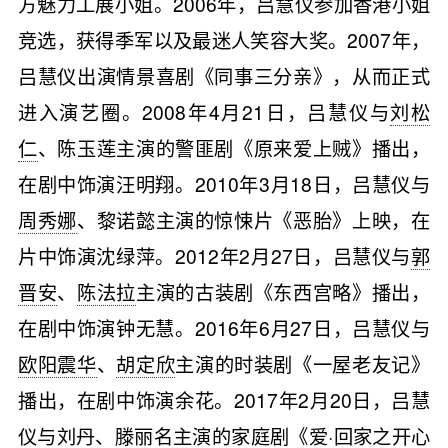
方魅力工展小姐。2006年，吕慧仪参加香港小姐
竞选，获得季军以及最迷人笑容大奖。2007年，
吕慧仪出演情景喜剧《同事三分亲》，从而正式
进入演艺圈。2008年4月21日，吕慧仪与
刘松
仁
、陈玉莲主演的警匪剧《原来爱上贼》播出，
在剧中饰演汪明翔。2010年3月18日，吕慧仪与
周秀娜
、黎诺懿主演的惊悚片《恶胎》上映，在
片中饰演沈绿萍。2012年2月27日，吕慧仪与
郭
晋安
、
陈法拉
主演的古装剧《东西宫略》播出，
在剧中饰演钟无慧。2016年6月27日，吕慧仪与
欧阳震华
、
胡定欣
主演的时装剧《一屋老友记》
播出，在剧中饰演余花。2017年2月20日，吕慧
仪与
刘丹
、
滕丽名
主演的家庭剧《爱·回家之开心