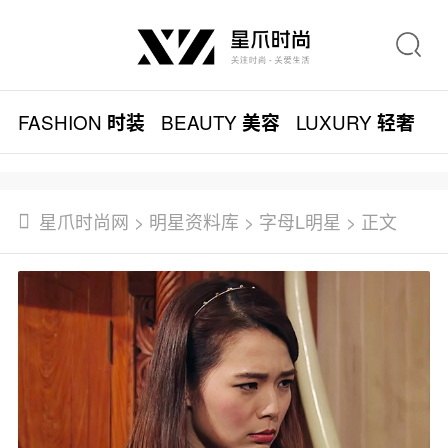
FASHION
BEAUTY
LUXURY
L
时装
美容
轻奢
星爪时尚网
>
明星资料库
>
字母L明星
> 正文