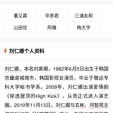
董又霖
毕彦君
三浦友和
山田优
阿雅
陶大宇
刘仁娜个人资料
刘仁娜
，本名刘寅娜，1982年6月5日出生于韩国
京畿道城南市，韩国影视女演员，毕业于敬远专
科大学秘书学系。2009年，刘仁娜出演爱情剧
《穿透屋顶的High Kick》，从而正式进入演艺
圈。2010年11月13日，刘仁娜与
玄彬
、
河智苑
主