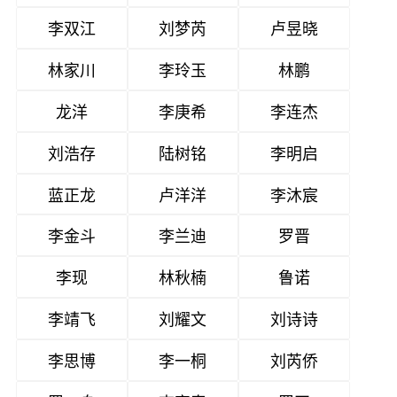
李双江
刘梦芮
卢昱晓
林家川
李玲玉
林鹏
龙洋
李庚希
李连杰
刘浩存
陆树铭
李明启
蓝正龙
卢洋洋
李沐宸
李金斗
李兰迪
罗晋
李现
林秋楠
鲁诺
李靖飞
刘耀文
刘诗诗
李思博
李一桐
刘芮侨