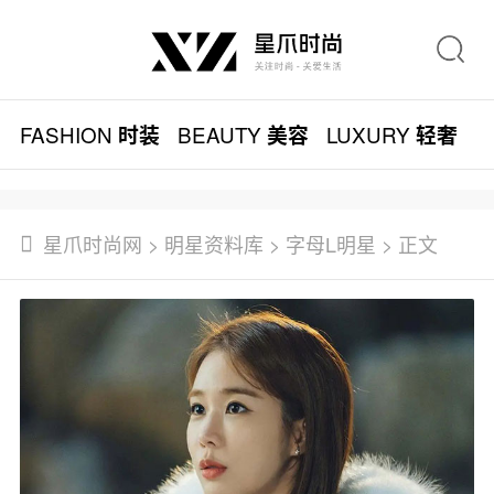
FASHION
BEAUTY
LUXURY
L
时装
美容
轻奢
星爪时尚网
>
明星资料库
>
字母L明星
> 正文