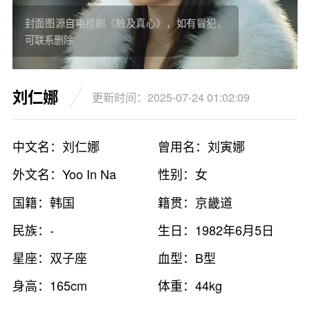
封面图源自电视剧《触及真心》，如有冒犯，
可联系删除
刘仁娜
更新时间：2025-07-24 01:02:09
中文名：刘仁娜
曾用名：刘寅娜
外文名：Yoo In Na
性别：女
国籍：韩国
籍贯：京畿道
民族：-
生日：1982年6月5日
星座：双子座
血型：B型
身高：165cm
体重：44kg