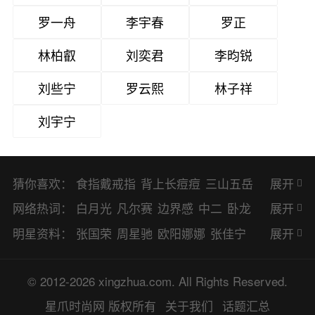
罗一舟
李宇春
罗正
林柏叡
刘奕君
李昀锐
刘些宁
罗云熙
林子祥
刘宇宁
猜你喜欢：
食指戴戒指
背上长痘痘
三山五岳
展开
避暑胜地
网络热词：
白月光
凡尔赛
边界感
中二
卧龙
展开
凤雏
二次元
KPI
EMO
CP
BUG
明星资料：
张国荣
周星驰
欧阳娜娜
张佳宁
展开
8023
CRUSH
PTSD
普信男
多巴
赵丽颖
杨幂
杨紫
辛芷蕾
王丽坤
© 2012-2026 xingzhua.com. All Rights Reserved.
胺
SP
OC
HOLD
OEM
BP
猎奇
谭松韵
唐嫣
童瑶
宋茜
孙俪
倪
星爪时尚网
版权所有
关于我们
话题汇总
佛系
喜当爹
可盐可甜
对食
麻瓜
妮
林更新
刘亦菲
柳岩
李小冉