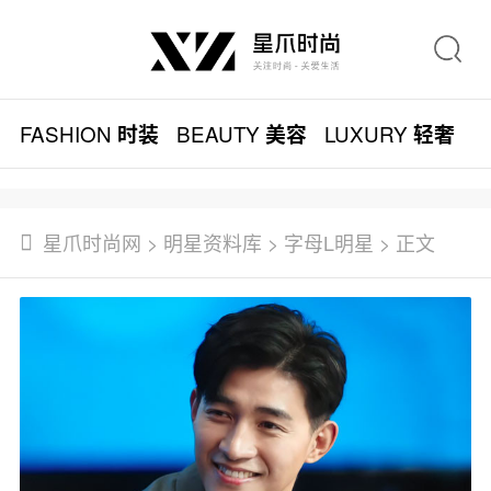
FASHION
BEAUTY
LUXURY
L
时装
美容
轻奢
星爪时尚网
>
明星资料库
>
字母L明星
> 正文