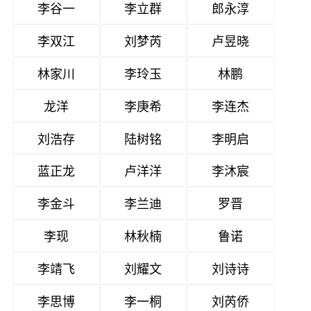
李谷一
李立群
郎永淳
李双江
刘梦芮
卢昱晓
林家川
李玲玉
林鹏
龙洋
李庚希
李连杰
刘浩存
陆树铭
李明启
蓝正龙
卢洋洋
李沐宸
李金斗
李兰迪
罗晋
李现
林秋楠
鲁诺
李靖飞
刘耀文
刘诗诗
李思博
李一桐
刘芮侨