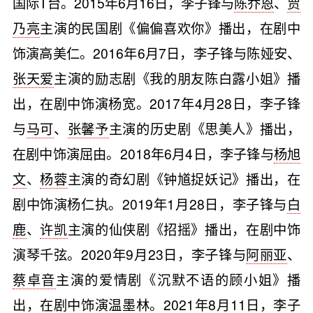
国际T台。2015年6月16日，李子锋与
陈乔恩
、
贾
乃亮
主演的民国剧《偏偏喜欢你》播出，在剧中
饰演高美仁。2016年6月7日，李子锋与陈娅安、
张天爱
主演的励志剧《我的朋友陈白露小姐》播
出，在剧中饰演杨宽。2017年4月28日，李子锋
与
马可
、
张馨予
主演的历史剧《思美人》播出，
在剧中饰演屈由。2018年6月4日，李子锋与
杨旭
文
、
杨蓉
主演的奇幻剧《钟馗捉妖记》播出，在
剧中饰演杨仁执。2019年1月28日，李子锋与
白
鹿
、
许凯
主演的仙侠剧《招摇》播出，在剧中饰
演琴千弦。2020年9月23日，李子锋与
阿丽亚
、
蔡卓音
主演的爱情剧《沉默不语的顾小姐》播
出，在剧中饰演温墨林。2021年8月11日，李子