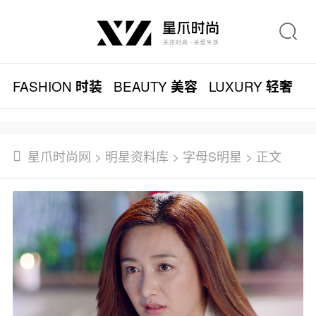
FASHION
BEAUTY
LUXURY
L
时装
美容
轻奢
星爪时尚网
>
明星资料库
>
字母S明星
> 正文