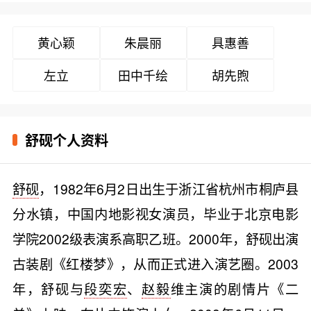
黄心颖
朱晨丽
具惠善
左立
田中千绘
胡先煦
舒砚个人资料
舒砚
，1982年6月2日出生于浙江省杭州市桐庐县
分水镇，中国内地影视女演员，毕业于北京电影
学院2002级表演系高职乙班。2000年，舒砚出演
古装剧《红楼梦》，从而正式进入演艺圈。2003
年，舒砚与
段奕宏
、
赵毅
维主演的剧情片《二