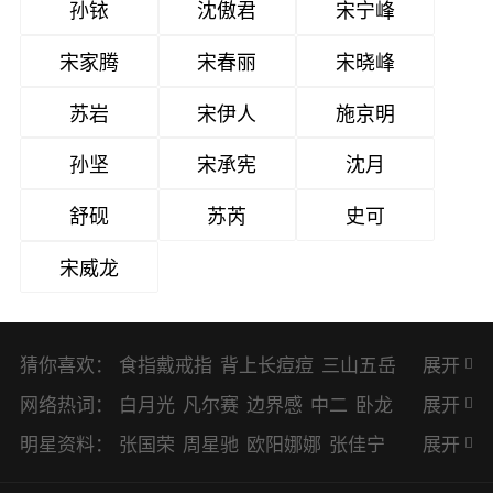
孙铱
沈傲君
宋宁峰
宋家腾
宋春丽
宋晓峰
苏岩
宋伊人
施京明
孙坚
宋承宪
沈月
舒砚
苏芮
史可
宋威龙
猜你喜欢：
食指戴戒指
背上长痘痘
三山五岳
展开
避暑胜地
网络热词：
白月光
凡尔赛
边界感
中二
卧龙
展开
凤雏
二次元
KPI
EMO
CP
BUG
明星资料：
张国荣
周星驰
欧阳娜娜
张佳宁
展开
8023
CRUSH
PTSD
普信男
多巴
赵丽颖
杨幂
杨紫
辛芷蕾
王丽坤