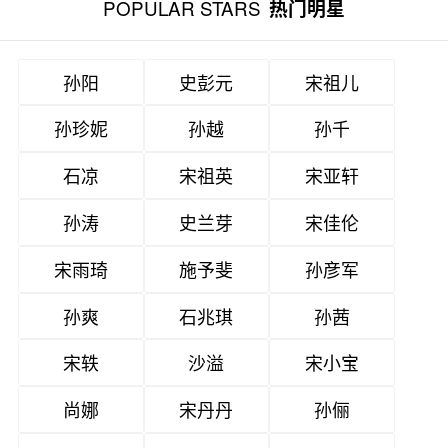
POPULAR STARS
热门明星
孙阳
史彭元
宋祖儿
孙珍妮
孙越
孙千
石凉
宋祖英
宋亚轩
孙涛
史兰芽
宋佳伦
宋雨琦
施予斐
孙彦军
孙爽
石兆琪
孙茜
宋轶
沙溢
宋小宝
尚娜
宋丹丹
孙俪