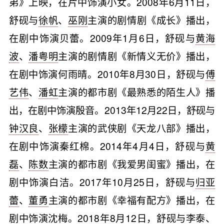
弟》上映，在片中饰演小女。2008年6月11日，
舒砚与
徐帆
、
巫刚
主演的剧情剧《成长》播出，
在剧中饰演贝蕾。2009年1月6日，舒砚与
黄海
波
、
潘粤明
主演的剧情剧《新情义无价》播出，
在剧中饰演何雨晴。2010年8月30日，舒砚与
傅
艺伟
、
潘虹
主演的都市剧《最熟悉的陌生人》播
出，在剧中饰演殷音。2013年12月22日，舒砚与
钟汉良
、
张檬
主演的武侠剧《天龙八部》播出，
在剧中饰演秦红棉。2014年4月4日，舒砚与
黄
磊
、
陈数
主演的都市剧《我爱男闺蜜》播出，在
剧中饰演白洁。2017年10月25日，舒砚与
归亚
蕾
、
董勇
主演的都市剧《幸福有配方》播出，在
剧中饰演沈梅。2018年8月12日，舒砚与李泰、