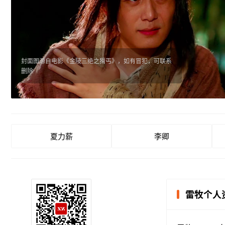
封面图源自电影《金陵三绝之猾丐》，如有冒犯，可联系
删除
夏力薪
李卿
雷牧个人