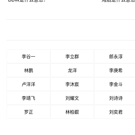
李谷一
李立群
郎永淳
林鹏
龙洋
李庚希
卢洋洋
李沐宸
李金斗
李靖飞
刘耀文
刘诗诗
罗正
林柏叡
刘奕君