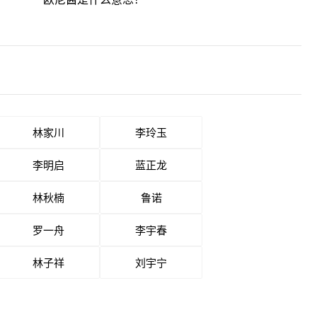
林家川
李玲玉
李明启
蓝正龙
林秋楠
鲁诺
罗一舟
李宇春
林子祥
刘宇宁