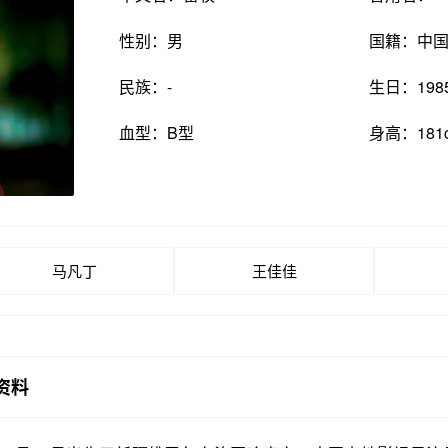
性别：男
国籍：中
民族：-
生日：198
血型：B型
身高：181
马凡丁
王佳佳
资料