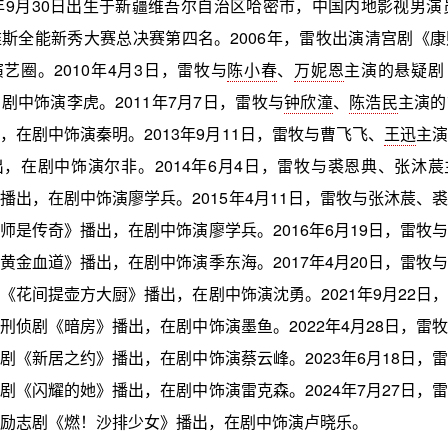
5年9月30日出生于新疆维吾尔自治区哈密市，中国内地影视男演员
斯全能新秀大赛总决赛第四名。2006年，雷牧出演清宫剧《
艺圈。2010年4月3日，雷牧与
陈小春
、
万妮恩
主演的悬疑剧
剧中饰演李虎。2011年7月7日，雷牧与
钟欣潼
、
陈浩民
主演的
，在剧中饰演秦明。2013年9月11日，雷牧与曹飞飞、
王迅
主演
，在剧中饰演尔非。2014年6月4日，雷牧与裘恩典、张沐
播出，在剧中饰演廖学兵。2015年4月11日，雷牧与张沐莀、
师是传奇》播出，在剧中饰演廖学兵。2016年6月19日，雷牧与
黄金血道》播出，在剧中饰演季东海。2017年4月20日，雷牧与
《花间提壶方大厨》播出，在剧中饰演沈勇。2021年9月22日
刑侦剧《暗房》播出，在剧中饰演墨鱼。2022年4月28日，雷
剧《新居之约》播出，在剧中饰演蔡云峰。2023年6月18日，
剧《闪耀的她》播出，在剧中饰演雷克森。2024年7月27日，
励志剧《燃！沙排少女》播出，在剧中饰演卢晓乐。