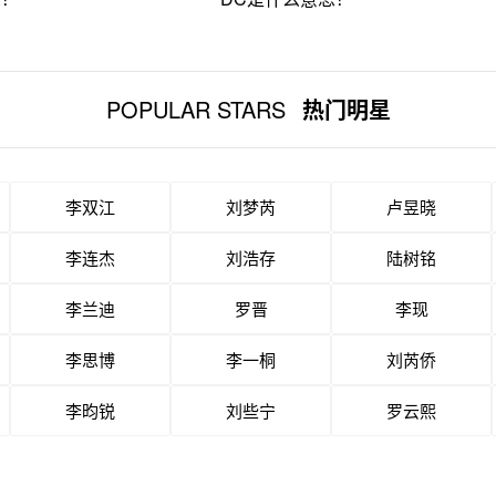
POPULAR STARS
热门明星
李双江
刘梦芮
卢昱晓
李连杰
刘浩存
陆树铭
李兰迪
罗晋
李现
李思博
李一桐
刘芮侨
李昀锐
刘些宁
罗云熙