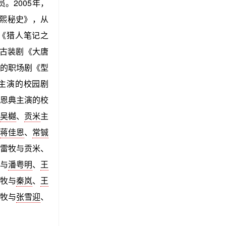
。2005年，
康熙秘史》，从
《猎人笔记之
古装剧《大唐
的职场剧《型
莀主演的校园剧
裘恩典主演的校
吴樾
、
贡米
主
蒋佳恩
、
常铖
，雷牧与贡米、
牧与
潘粤明
、
王
雷牧与
秦岚
、
王
雷牧与
张雪迎
、