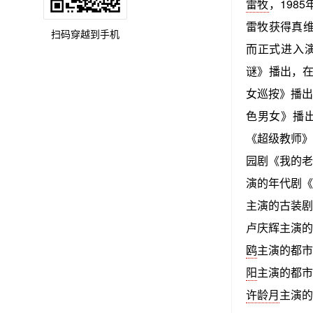
雷牧
，198
雷牧获得真维
扫码穿越到手机
而正式进入演
谜》播出，在
女巡按》播出
色男女》播出
《超级教师》
园剧《我的老
演的年代剧《
主演的古装剧
卢庆辉主演的
鸥
主演的都市
阳
主演的都市
许龄月
主演的