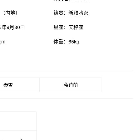
国（内地）
籍贯：新疆哈密
5年9月30日
星座：天秤座
cm
体重：65kg
秦雪
蒋诗萌