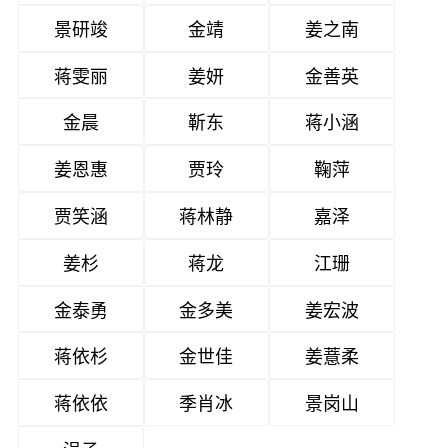
景研竣
金靖
姜之南
蒋雯丽
姜妍
金善英
金晨
靳东
蒋小涵
姜恩惠
贾玲
鞠萍
贾笑涵
蒋林静
嘉泽
姜杉
蒋龙
江珊
金泰勇
金多美
姜宏波
蒋依杉
金世佳
姜薏柔
蒋依依
季肖冰
景岗山