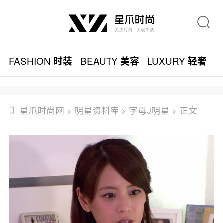
FASHION
BEAUTY
LUXURY
L
时装
美容
轻奢
星爪时尚网
>
明星资料库
>
字母J明星
> 正文