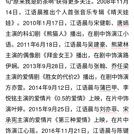
句“原来我是奶茶啊”获得更多关注。2008年11月
14日，江语晨推出个人首张音乐专辑《晴天娃
娃》。2010年1月17日，江语晨与宋健彰、
唐嫣
主演的科幻剧《熊猫人》播出，在剧中饰演江小
语。2011年6月18日，江语晨与
吴建豪
、
熊黛林
主演的偶像剧《拜金女王》播出，在剧中饰演路
伊娴。2013年9月28日，江语晨与
张翰
、
乔任梁
主演的爱情剧《胜女的代价2》播出，在剧中饰演
方亦萱。2014年9月12日，江语晨与
蒲巴甲
、李
悦铭主演的爱情片《0.5的爱情》上映，在片中饰
演叶婷。2015年9月25日，江语晨与
刘亦菲
、
宋
承宪
主演的爱情片《第三种爱情》上映，在片中
饰演江心瑶。2016年11月21日，江语晨与陈键