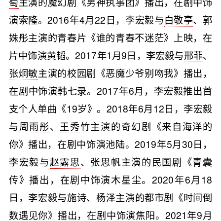
萄
主演的魔幻剧《男神执事团》播出，在剧中饰
演索隆。2016年4月22日，李宏毅与
白敬亭
、郭
姝彤主演的青春片《谁的青春不迷茫》上映，在
片中饰演黄韬。2017年1月9日，李宏毅与
邢菲
、
张炯敏
主演的校园剧《恶魔少爷别吻我》播出，
在剧中饰演韩七录。2017年6月，李宏毅推出首
支个人单曲《19岁》。2018年6月12日，李宏毅
与
周雨彤
、
王秀竹
主演的奇幻剧《来自海洋的
你》播出，在剧中饰演池陆。2019年5月30日，
李宏毅与
赵露思
、张思帆主演的民国剧《青囊
传》播出，在剧中饰演木星尘。2020年6月18
日，李宏毅与
施诗
、
杨泽
主演的都市剧《时间倒
数遇见你》播出，在剧中饰演焦阳。2021年9月