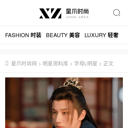
FASHION
BEAUTY
LUXURY
L
时装
美容
轻奢
星爪时尚网
>
明星资料库
>
字母L明星
> 正文