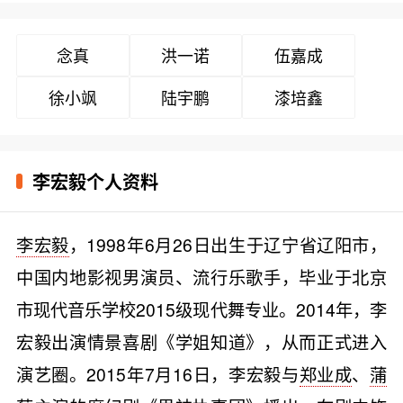
念真
洪一诺
伍嘉成
徐小飒
陆宇鹏
漆培鑫
李宏毅个人资料
李宏毅
，1998年6月26日出生于辽宁省辽阳市，
中国内地影视男演员、流行乐歌手，毕业于北京
市现代音乐学校2015级现代舞专业。2014年，李
宏毅出演情景喜剧《学姐知道》，从而正式进入
演艺圈。2015年7月16日，李宏毅与
郑业成
、
蒲