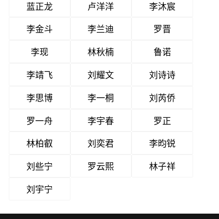
蓝正龙
卢洋洋
李沐宸
李金斗
李兰迪
罗晋
李现
林秋楠
鲁诺
李靖飞
刘耀文
刘诗诗
李思博
李一桐
刘芮侨
罗一舟
李宇春
罗正
林柏叡
刘奕君
李昀锐
刘些宁
罗云熙
林子祥
刘宇宁